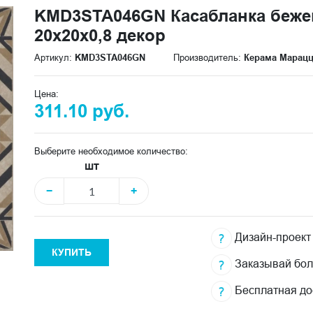
KMD3STA046GN Касабланка беж
20x20x0,8 декор
Артикул:
KMD3STA046GN
Производитель:
Керама Марац
Цена:
311.10 руб.
Выберите необходимое количество:
шт
−
+
Дизайн-проект
КУПИТЬ
Заказывай бо
Бесплатная до