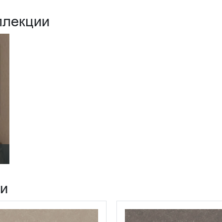
ллекции
ии