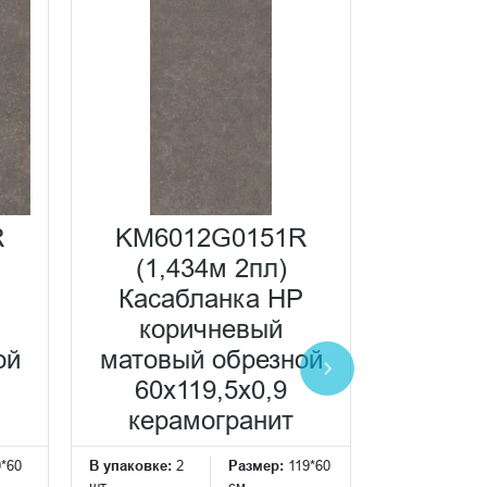
R
KM6012G0151R
KM60
(1,434м 2пл)
(1,
P
Касабланка HP
Каса
коричневый
антрац
ой
матовый обрезной
об
60x119,5x0,9
60x
керамогранит
кера
0*60
В упаковке:
2
Размер:
119*60
В упаковке:
2
шт
см
шт