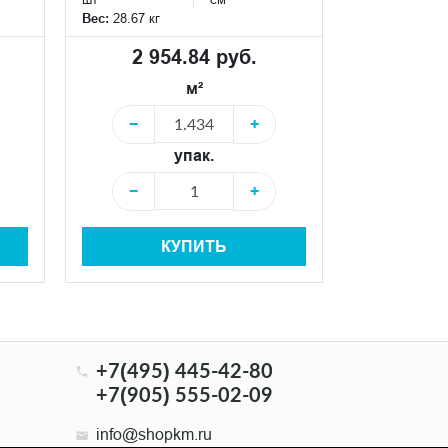
Вес:
28.67 кг
Вес:
28.67 кг
2 954.84 руб.
2 95
м²
−
+
−
упак.
−
+
−
КУПИТЬ
+7(495) 445-42-80
+7(905) 555-02-09
info@shopkm.ru