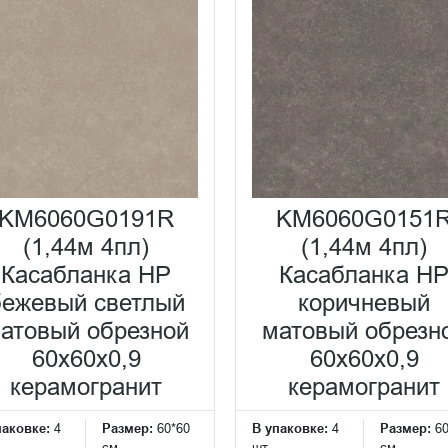
KM6060G0191R
KM6060G0151
(1,44м 4пл)
(1,44м 4пл)
Касабланка HP
Касабланка H
бежевый светлый
коричневый
атовый обрезной
матовый обрезн
60x60x0,9
60x60x0,9
керамогранит
керамогранит
паковке:
4
Размер:
60*60
В упаковке:
4
Размер:
6
см
шт
см