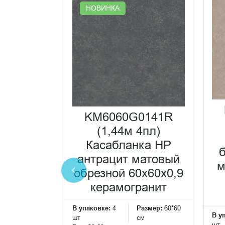
НОВИНКА
0231R
KM6060G0141R
ка UP
(1,44м 4пл)
ёмный
Касабланка HP
брезной
антрацит матовый
м
0,9
обрезной 60x60x0,9
ранит
керамогранит
Размер:
60*60
В упаковке:
4
Размер:
60*60
В у
см
шт
см
шт