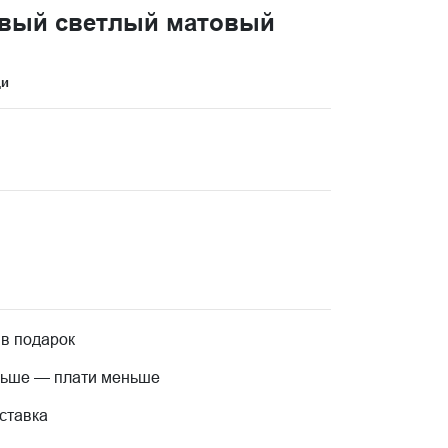
евый светлый матовый
ци
 в подарок
льше — плати меньше
ставка