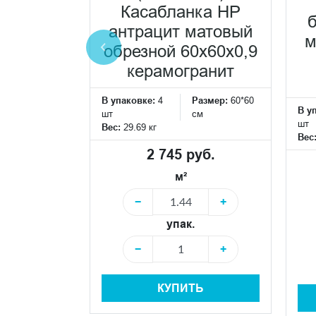
ёмный
Касабланка HP
ванный
антрацит матовый
м
0x60x0,9
обрезной 60x60x0,9
ранит
керамогранит
Размер:
60*60
В упаковке:
4
Размер:
60*60
В у
см
шт
см
шт
Вес:
29.69 кг
Вес
уб.
2 745 руб.
м²
+
−
+
упак.
+
−
+
Ь
КУПИТЬ