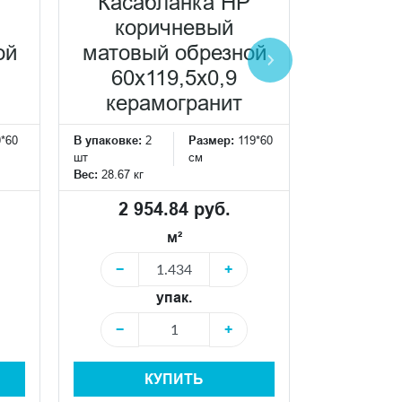
P
Касабланка HP
Каса
коричневый
антрац
ой
матовый обрезной
об
60x119,5x0,9
60x
керамогранит
кера
0*60
В упаковке:
2
Размер:
119*60
В упаковке:
2
шт
см
шт
Вес:
28.67 кг
Вес:
28.67 кг
2 954.84 руб.
2 95
м²
−
+
−
упак.
−
+
−
КУПИТЬ