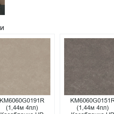
ии
KM6060G0191R
KM6060G0151
(1,44м 4пл)
(1,44м 4пл)