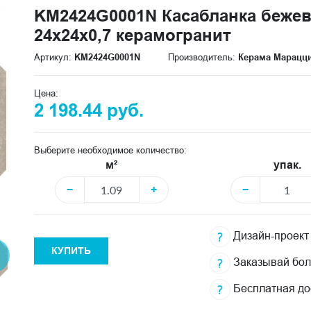
KM2424G0001N Касабланка беже
24x24x0,7 керамогранит
Артикул:
KM2424G0001N
Производитель:
Керама Марацц
Цена:
2 198.44 руб.
Выберите необходимое количество:
м²
упак.
−
+
−
Дизайн-проект
КУПИТЬ
Заказывай бо
Бесплатная до