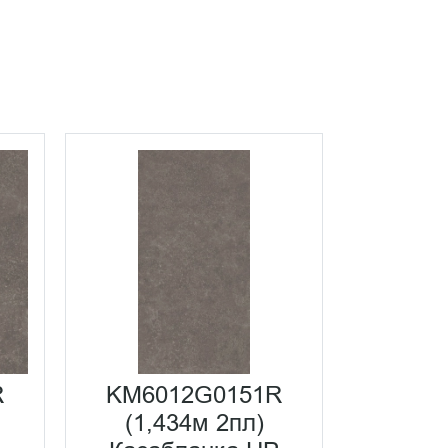
R
KM6012G0151R
KM60
(1,434м 2пл)
(1,