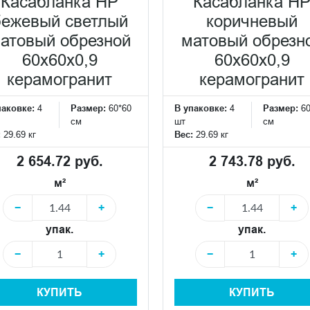
Касабланка HP
Касабланка H
бежевый светлый
коричневый
атовый обрезной
матовый обрезн
60x60x0,9
60x60x0,9
керамогранит
керамогранит
паковке:
4
Размер:
60*60
В упаковке:
4
Размер:
6
см
шт
см
:
29.69 кг
Вес:
29.69 кг
2 654.72 руб.
2 743.78 руб.
м²
м²
−
+
−
+
упак.
упак.
−
+
−
+
КУПИТЬ
КУПИТЬ