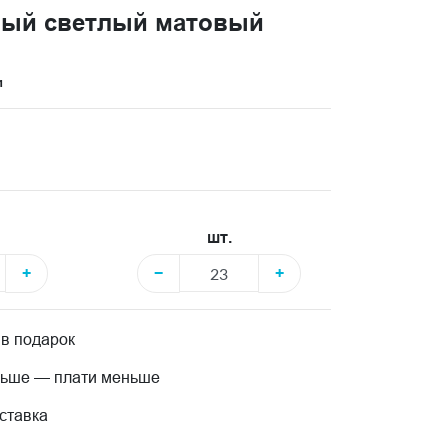
вый светлый матовый
и
шт.
+
−
+
 в подарок
льше — плати меньше
ставка