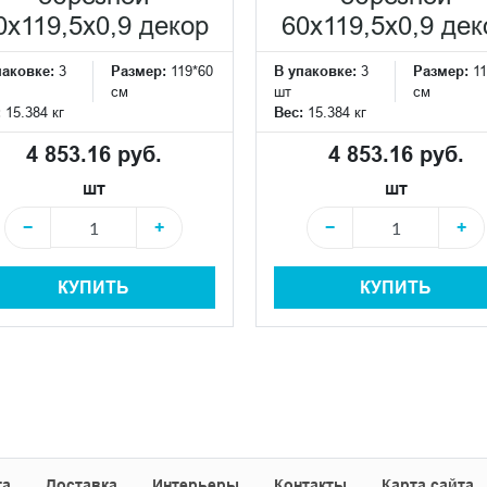
0x119,5x0,9 декор
60x119,5x0,9 дек
паковке:
3
Размер:
119*60
В упаковке:
3
Размер:
11
см
шт
см
:
15.384 кг
Вес:
15.384 кг
4 853.16 руб.
4 853.16 руб.
шт
шт
−
+
−
+
КУПИТЬ
КУПИТЬ
та
Доставка
Интерьеры
Контакты
Карта сайта