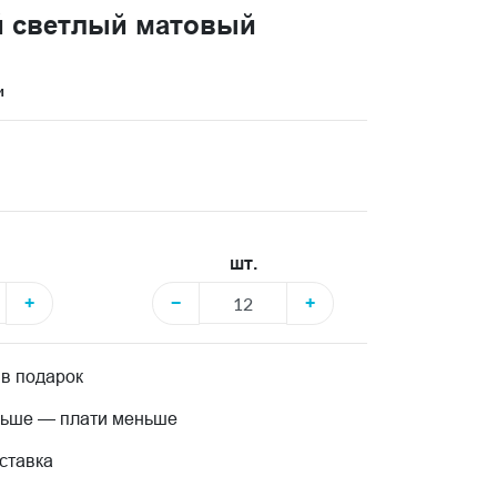
й светлый матовый
и
шт.
+
−
+
 в подарок
льше — плати меньше
ставка