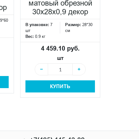
матовый обрезной
обрезно
ор
30x28x0,9 декор
9*60
В упаковке:
7
Размер:
28*30
В упаковке:
7
шт
см
шт
Вес:
0.9 кг
Вес:
0.9 кг
4 459.10 руб.
4 45
шт
−
+
−
КУПИТЬ