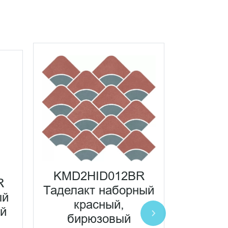
KMD2HID012BR
KMD2
R
Таделакт наборный
Тадела
ый
красный,
синий
ый
бирюзовый
сини