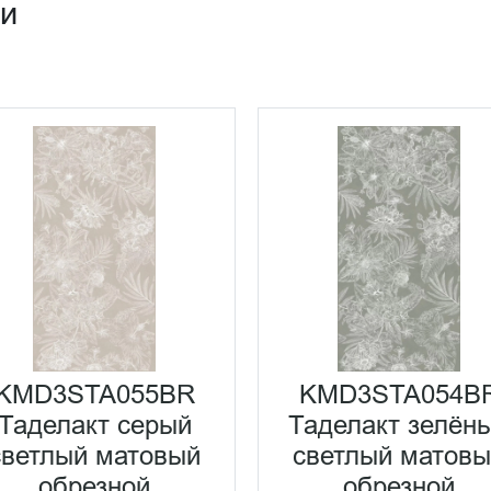
ии
KMD3STA055BR
KMD3STA054B
Таделакт серый
Таделакт зелён
светлый матовый
светлый матов
обрезной
обрезной