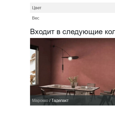
Цвет
Вес
Входит в следующие ко
Марокко
/
Таделакт