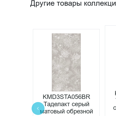
Другие товары коллекц
0201N
 серый
ый
KMD3STA056BR
8x0,35
Таделакт серый
еская
матовый обрезной