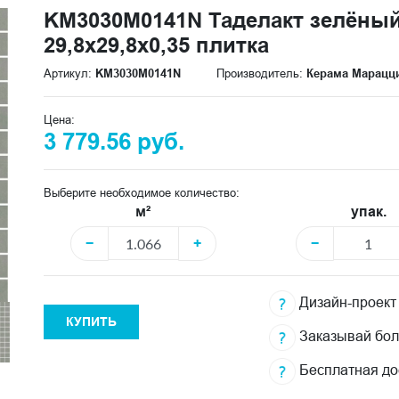
KM3030M0141N Таделакт зелёны
29,8x29,8x0,35 плитка
Артикул:
KM3030M0141N
Производитель:
Керама Марацц
Цена:
3 779.56 руб.
Выберите необходимое количество:
м²
упак.
−
+
−
Дизайн-проект
КУПИТЬ
Заказывай бо
Бесплатная до