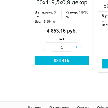
ка
60x119,5x0,9 декор
6
Размер:
29*29
В упаковке:
3
Размер:
119*60
см
В у
шт
см
шт
Вес:
15.384 кг
Вес
 руб.
4 853.16 руб.
шт
+
−
+
КУПИТЬ
+
Ь
Каталог
О компании
Оплата
Офер