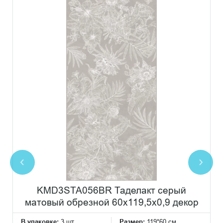
KMD3STA056BR Таделакт серый
матовый обрезной 60x119,5x0,9 декор
В упаковке:
3 шт
Размер:
119*60 см