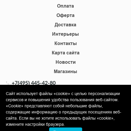
Оплата
Оферта
Доставка
Интерьеры
Контакты
Карта сайта
Новости
Магазины
+7(495) 445-42-80
+7(905) 555-02-09
Сайт использует файлы «cookie» с целью персонализации
сервисов и повышения удобства пользования веб-сайтом.
info@shopkm.ru
«Cookie» представляют собой небольшие файлы,
содержащие информацию о предыдущих посещениях веб-
© Copyright 2013-2026 KERAMA MARAZZI, ООО «Гамма
сайта. Если вы не хотите использовать файлы «cookie»,
Керамика»
измените настройки браузера.