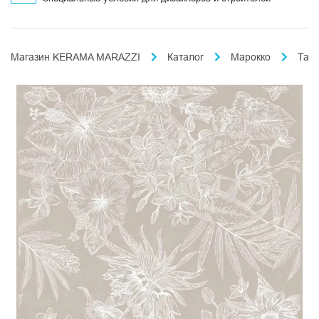
Магазин KERAMA MARAZZI
Каталог
Марокко
Таде