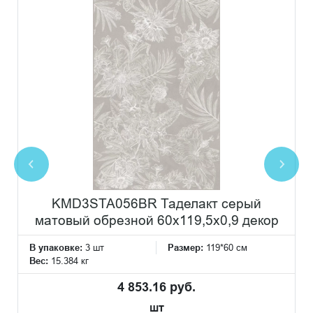
KMD3STA056BR Таделакт серый
матовый обрезной 60x119,5x0,9 декор
В упаковке:
3 шт
Размер:
119*60 см
Вес:
15.384 кг
4 853.16 руб.
шт