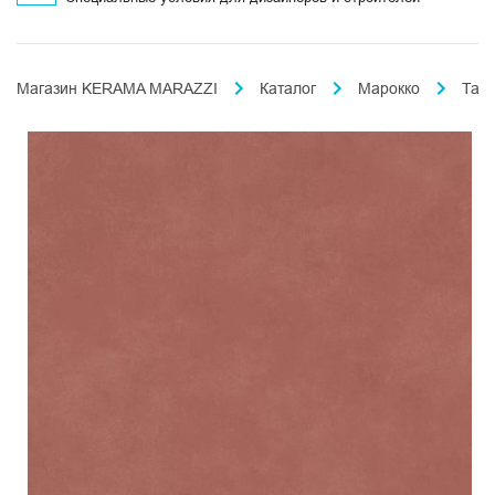
Магазин KERAMA MARAZZI
Каталог
Марокко
Таде