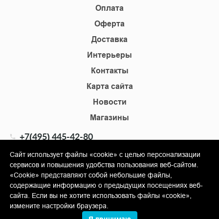
Оплата
Оферта
Доставка
Интерьеры
Контакты
Карта сайта
Новости
Магазины
+7(495) 445-42-80
+7(905) 555-02-09
Сайт использует файлы «cookie» с целью персонализации
сервисов и повышения удобства пользования веб-сайтом.
info@shopkm.ru
«Cookie» представляют собой небольшие файлы,
содержащие информацию о предыдущих посещениях веб-
© Copyright 2013-2026 KERAMA MARAZZI, ООО «Гамма
сайта. Если вы не хотите использовать файлы «cookie»,
Керамика»
измените настройки браузера.