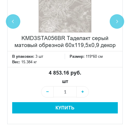
KMD3STA056BR Таделакт серый
матовый обрезной 60x119,5x0,9 декор
В упаковке:
3 шт
Размер:
119*60 см
Вес:
15.384 кг
4 853.16 руб.
шт
−
+
КУПИТЬ