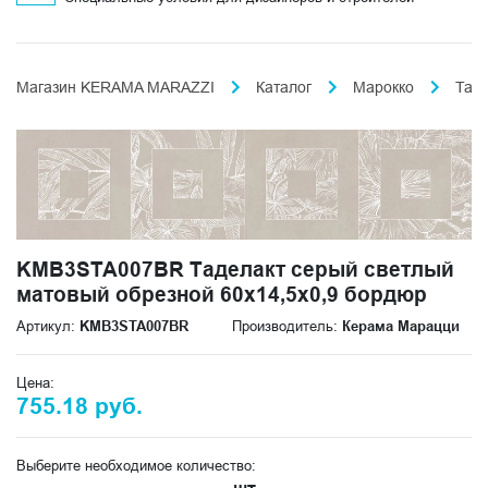
Магазин KERAMA MARAZZI
Каталог
Марокко
Таде
KMB3STA007BR Таделакт серый светлый
матовый обрезной 60x14,5x0,9 бордюр
Артикул:
KMB3STA007BR
Производитель:
Керама Марацци
Цена:
755.18 руб.
Выберите необходимое количество: