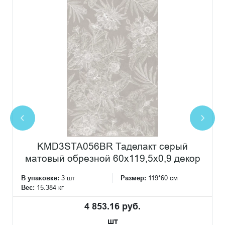
KMD3STA056BR Таделакт серый
матовый обрезной 60x119,5x0,9 декор
В упаковке:
3 шт
Размер:
119*60 см
Вес:
15.384 кг
4 853.16 руб.
шт