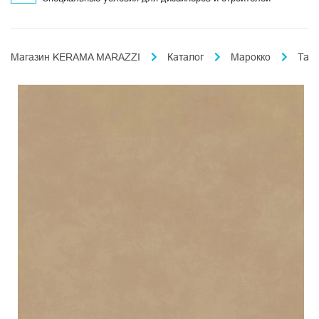
Магазин KERAMA MARAZZI
Каталог
Марокко
Таде