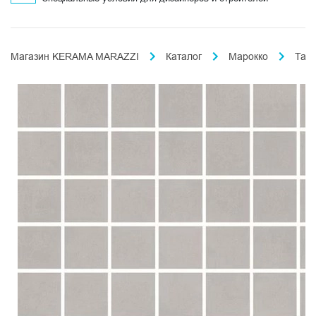
Магазин KERAMA MARAZZI
Каталог
Марокко
Таде