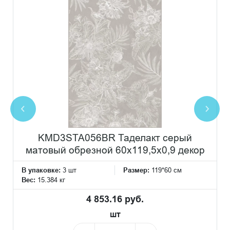
KMD3STA056BR Таделакт серый
матовый обрезной 60x119,5x0,9 декор
В упаковке:
3 шт
Размер:
119*60 см
Вес:
15.384 кг
4 853.16 руб.
шт