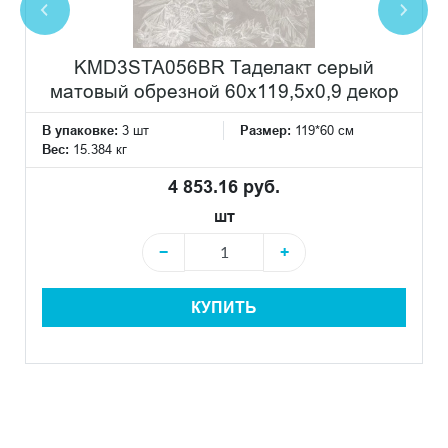
KMD3STA056BR Таделакт серый
матовый обрезной 60x119,5x0,9 декор
В упаковке:
3 шт
Размер:
119*60 см
Вес:
15.384 кг
4 853.16 руб.
шт
−
+
КУПИТЬ