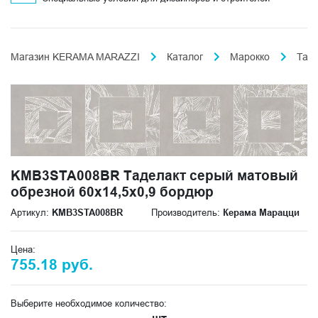
Магазин KERAMA MARAZZI
Каталог
Марокко
Таде
KMB3STA008BR Таделакт серый матовый
обрезной 60x14,5x0,9 бордюр
Артикул:
KMB3STA008BR
Производитель:
Керама Марацци
Цена:
755.18 руб.
Выберите необходимое количество: