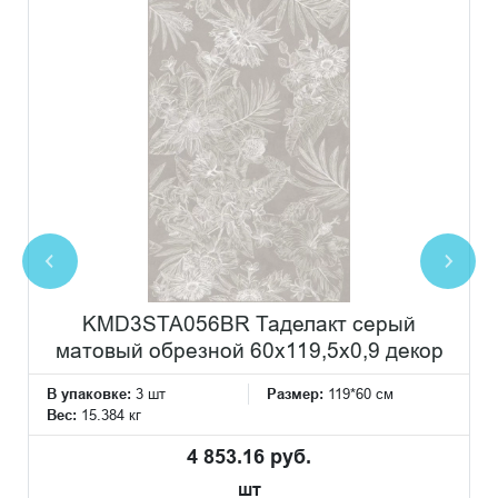
KMD3STA056BR Таделакт серый
матовый обрезной 60x119,5x0,9 декор
В упаковке:
3 шт
Размер:
119*60 см
Вес:
15.384 кг
4 853.16 руб.
шт