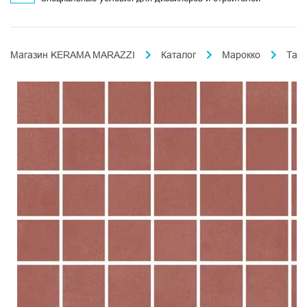
Магазин KERAMA MARAZZI
Каталог
Марокко
Таде