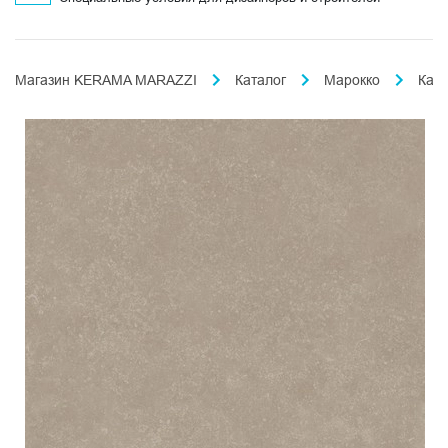
Магазин KERAMA MARAZZI
Каталог
Марокко
Кас