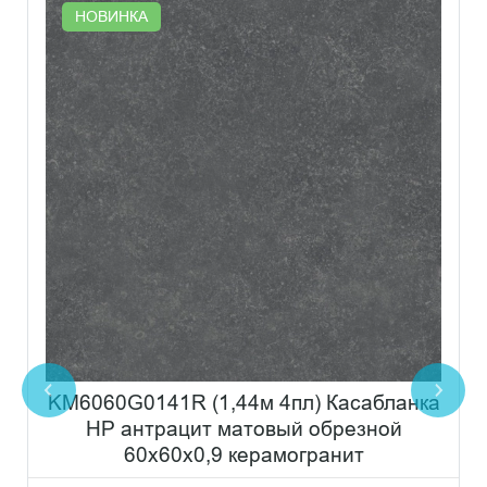
НОВИНКА
KM6060G0141R (1,44м 4пл) Касабланка
HP антрацит матовый обрезной
60x60x0,9 керамогранит