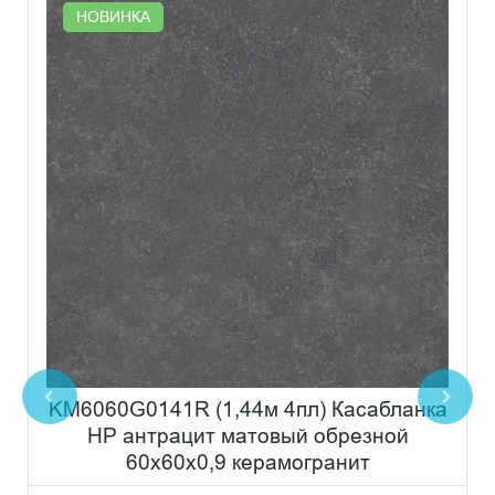
НОВИНКА
KM6060G0141R (1,44м 4пл) Касабланка
HP антрацит матовый обрезной
60x60x0,9 керамогранит