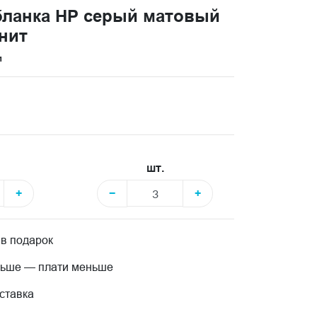
абланка HP серый матовый
анит
и
шт.
+
−
+
 в подарок
льше — плати меньше
ставка