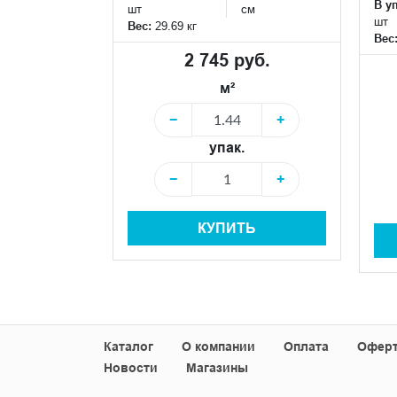
В у
см
шт
см
шт
Вес:
29.69 кг
Вес
уб.
2 745 руб.
м²
+
−
+
упак.
+
−
+
Ь
КУПИТЬ
Каталог
О компании
Оплата
Офер
Новости
Магазины