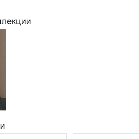
ллекции
ии