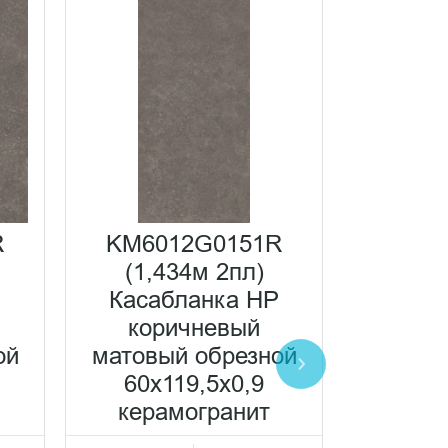
R
KM6012G0151R
KM60
(1,434м 2пл)
(1,
P
Касабланка HP
Каса
коричневый
антрац
ой
матовый обрезной
об
60x119,5x0,9
60x
керамогранит
кера