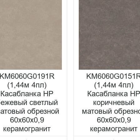
KM6060G0191R
KM6060G0151
(1,44м 4пл)
(1,44м 4пл)
Касабланка HP
Касабланка H
бежевый светлый
коричневый
атовый обрезной
матовый обрезн
60x60x0,9
60x60x0,9
керамогранит
керамогранит