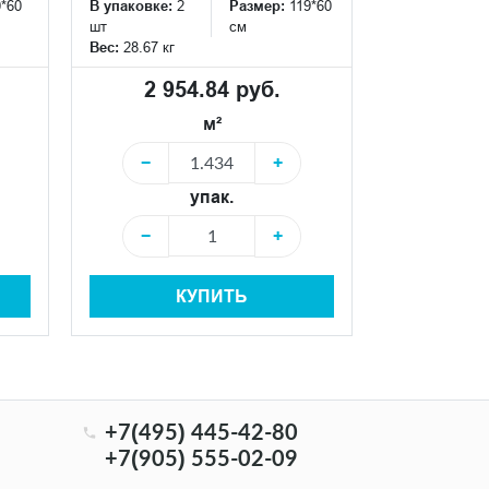
0*60
В упаковке:
2
Размер:
119*60
В упаковке:
2
шт
см
шт
Вес:
28.67 кг
Вес:
28.67 кг
2 954.84 руб.
2 95
м²
−
+
−
упак.
−
+
−
КУПИТЬ
+7(495) 445-42-80
+7(905) 555-02-09