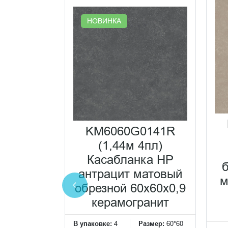
НОВИНКА
0233R
KM6060G0141R
а HP-G
(1,44м 4пл)
ёмный
Касабланка HP
ванный
антрацит матовый
м
0x60x0,9
обрезной 60x60x0,9
ранит
керамогранит
Размер:
60*60
В упаковке:
4
Размер:
60*60