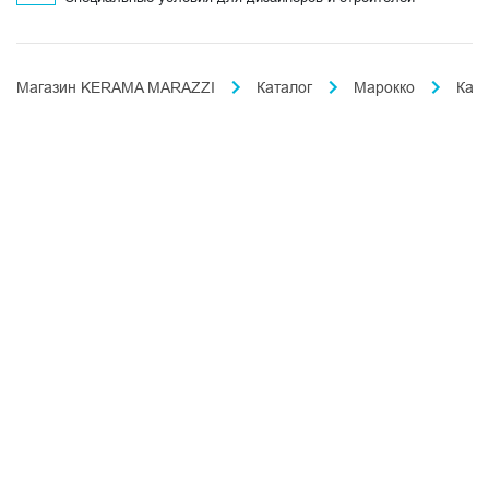
Магазин KERAMA MARAZZI
Каталог
Марокко
Кас