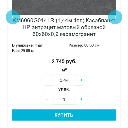
KM6060G0141R (1,44м 4пл) Касабланка
HP антрацит матовый обрезной
60x60x0,9 керамогранит
В упаковке:
4 шт
Размер:
60*60 см
Вес:
29.69 кг
2 745 руб.
м²
−
+
упак.
−
+
КУПИТЬ