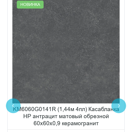
НОВИНКА
KM6060G0141R (1,44м 4пл) Касабланка
HP антрацит матовый обрезной
60x60x0,9 керамогранит