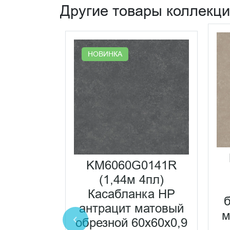
Другие товары коллекц
НОВИНКА
0233R
KM6060G0141R
а HP-G
(1,44м 4пл)
ёмный
Касабланка HP
ванный
антрацит матовый
м
0x60x0,9
обрезной 60x60x0,9