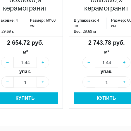
60x60x0,9
60x60x0,9
керамогранит
керамогранит
паковке:
4
Размер:
60*60
В упаковке:
4
Размер:
6
см
шт
см
:
29.69 кг
Вес:
29.69 кг
2 654.72 руб.
2 743.78 руб.
м²
м²
−
+
−
+
упак.
упак.
−
+
−
+
КУПИТЬ
КУПИТЬ