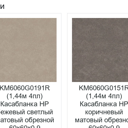
ии
KM6060G0191R
KM6060G0151
(1,44м 4пл)
(1,44м 4пл)
Касабланка HP
Касабланка H
бежевый светлый
коричневый
атовый обрезной
матовый обрезн