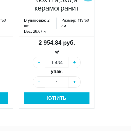
60x119,5x0,9
60x
керамогранит
кера
0*60
В упаковке:
2
Размер:
119*60
В упаковке:
2
шт
см
шт
Вес:
28.67 кг
Вес:
28.67 кг
2 954.84 руб.
2 95
м²
−
+
−
упак.
−
+
−
КУПИТЬ