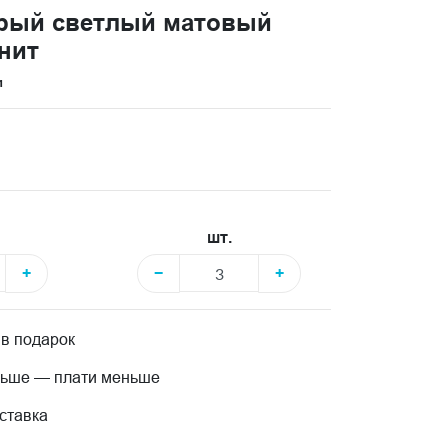
ерый светлый матовый
анит
и
шт.
+
−
+
 в подарок
льше — плати меньше
ставка