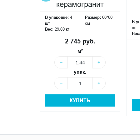
ранит
керамогранит
Размер:
60*60
В упаковке:
4
Размер:
60*60
В у
см
шт
см
шт
Вес:
29.69 кг
Вес
уб.
2 745 руб.
м²
+
−
+
упак.
+
−
+
Ь
КУПИТЬ