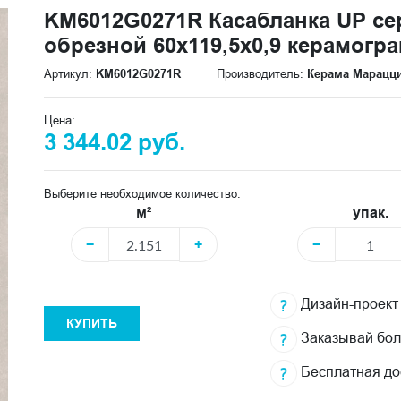
KM6012G0271R Касабланка UP с
обрезной 60x119,5x0,9 керамогр
Артикул:
KM6012G0271R
Производитель:
Керама Марацц
Цена:
3 344.02 руб.
Выберите необходимое количество:
м²
упак.
−
+
−
Дизайн-проект
КУПИТЬ
Заказывай бо
Бесплатная до