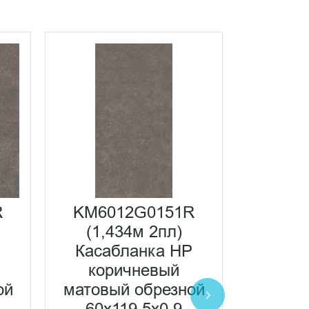
R
KM6012G0151R
KM60
(1,434м 2пл)
(1,
P
Касабланка HP
Каса
коричневый
антрац
ой
матовый обрезной
об