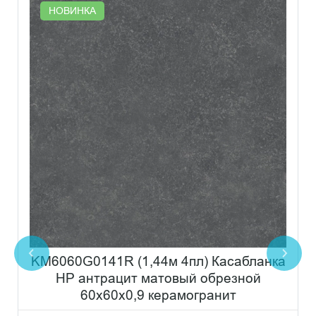
НОВИНКА
KM6060G0141R (1,44м 4пл) Касабланка
HP антрацит матовый обрезной
60x60x0,9 керамогранит