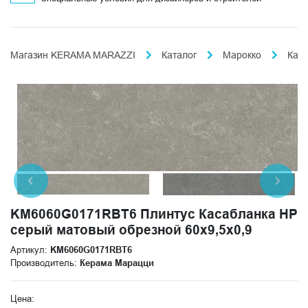
Магазин KERAMA MARAZZI
Каталог
Марокко
Кас
KM6060G0171RBT6 Плинтус Касабланка HP
серый матовый обрезной 60x9,5x0,9
Артикул:
KM6060G0171RBT6
Производитель:
Керама Марацци
Цена: