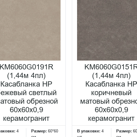
KM6060G0191R
KM6060G0151
(1,44м 4пл)
(1,44м 4пл)
Касабланка HP
Касабланка H
бежевый светлый
коричневый
атовый обрезной
матовый обрезн
60x60x0,9
60x60x0,9
керамогранит
керамогранит
паковке:
4
Размер:
60*60
В упаковке:
4
Размер:
6
см
шт
см