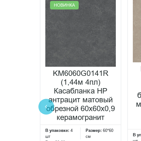
НОВИНКА
0233R
KM6060G0141R
а HP-G
(1,44м 4пл)
ёмный
Касабланка HP
ванный
антрацит матовый
м
0x60x0,9
обрезной 60x60x0,9
ранит
керамогранит
Размер:
60*60
В упаковке:
4
Размер:
60*60
В у
см
шт
см
шт