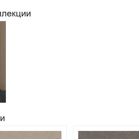
ллекции
ии