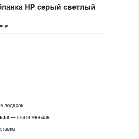
бланка HP серый светлый
ацци
 в подарок
льше — плати меньше
ставка