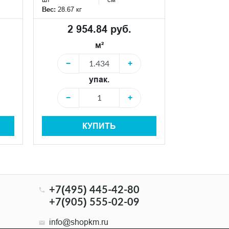
Вес:
28.67 кг
Вес:
28.67 кг
2 954.84 руб.
2 95
м²
−
+
−
упак.
−
+
−
КУПИТЬ
+7(495) 445-42-80
+7(905) 555-02-09
info@shopkm.ru