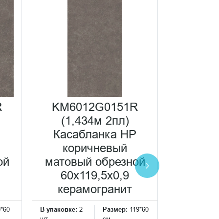
R
KM6012G0151R
KM60
(1,434м 2пл)
(1,
P
Касабланка HP
Каса
коричневый
антрац
ой
матовый обрезной
об
60x119,5x0,9
60x
керамогранит
кера
0*60
В упаковке:
2
Размер:
119*60
В упаковке:
2
шт
см
шт