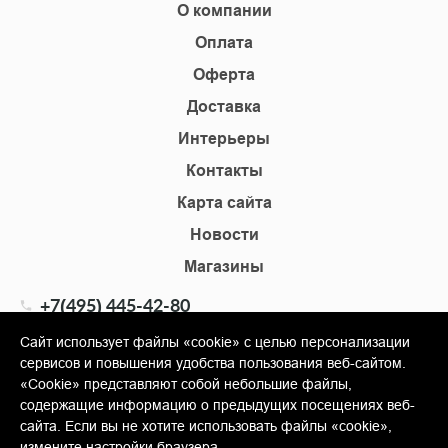
О компании
Оплата
Оферта
Доставка
Интерьеры
Контакты
Карта сайта
Новости
Магазины
+7(495) 445-42-80
+7(905) 555-02-09
Сайт использует файлы «cookie» с целью персонализации
сервисов и повышения удобства пользования веб-сайтом.
info@shopkm.ru
«Cookie» представляют собой небольшие файлы,
содержащие информацию о предыдущих посещениях веб-
© Copyright 2013-2026 KERAMA MARAZZI, ООО «Гамма
сайта. Если вы не хотите использовать файлы «cookie»,
Керамика»
измените настройки браузера.