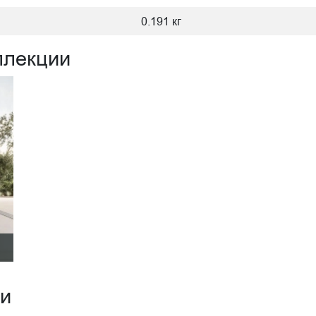
0.191 кг
ллекции
ии