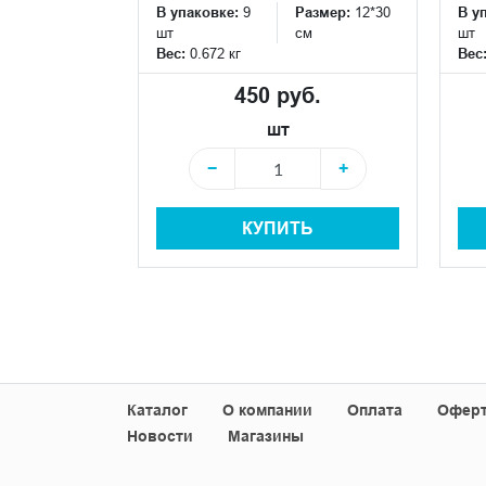
см
В упаковке:
9
Размер:
12*30
В у
шт
см
шт
Вес:
0.672 кг
Вес
 руб.
450 руб.
шт
+
−
+
+
КУПИТЬ
Ь
Каталог
О компании
Оплата
Офер
Новости
Магазины