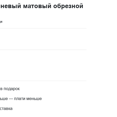
чневый матовый обрезной
ци
 в подарок
льше — плати меньше
ставка