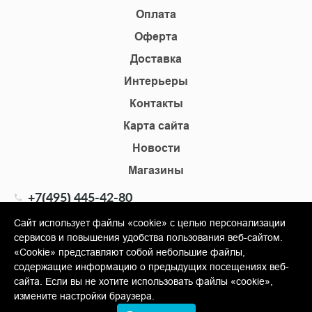
Оплата
Оферта
Доставка
Интерьеры
Контакты
Карта сайта
Новости
Магазины
+7(495) 445-42-80
+7(905) 555-02-09
Сайт использует файлы «cookie» с целью персонализации
сервисов и повышения удобства пользования веб-сайтом.
info@shopkm.ru
«Cookie» представляют собой небольшие файлы,
содержащие информацию о предыдущих посещениях веб-
© Copyright 2013-2026 KERAMA MARAZZI, ООО «Гамма
сайта. Если вы не хотите использовать файлы «cookie»,
Керамика»
измените настройки браузера.