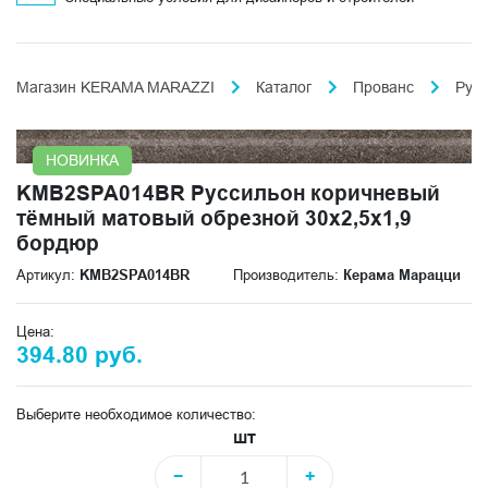
Магазин KERAMA MARAZZI
Каталог
Прованс
Рус
НОВИНКА
KMB2SPA014BR Руссильон коричневый
тёмный матовый обрезной 30x2,5x1,9
бордюр
Артикул:
KMB2SPA014BR
Производитель:
Керама Марацци
Цена:
394.80 руб.
Выберите необходимое количество:
шт
−
+