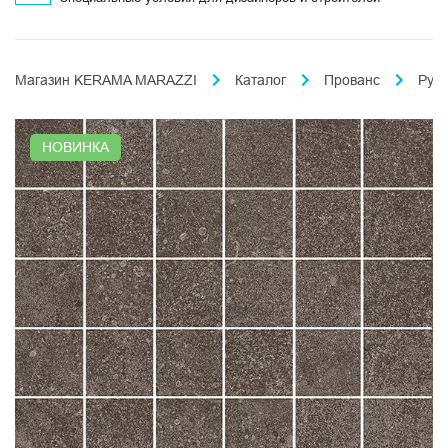
Магазин KERAMA MARAZZI
Каталог
Прованс
Рус
НОВИНКА