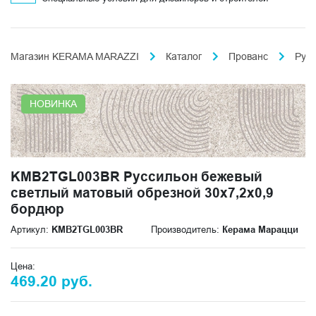
Магазин KERAMA MARAZZI
Каталог
Прованс
Рус
НОВИНКА
KMB2TGL003BR Руссильон бежевый
светлый матовый обрезной 30x7,2x0,9
бордюр
Артикул:
KMB2TGL003BR
Производитель:
Керама Марацци
Цена:
469.20 руб.