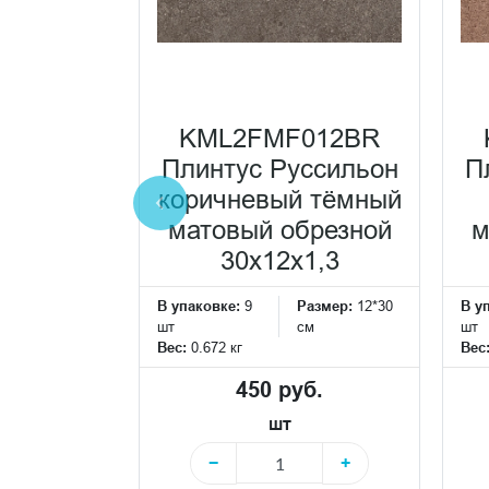
0911R
ьон
KML2FMF012BR
 тёмный
Плинтус Руссильон
П
брезной
коричневый тёмный
0,9
матовый обрезной
м
ранит
30x12x1,3
Размер:
60*60
см
В упаковке:
9
Размер:
12*30
В у
шт
см
шт
Вес:
0.672 кг
Вес
 руб.
450 руб.
шт
+
−
+