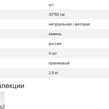
шт
30*60 см
натуральная / матовая
камень
россия
4 шт
оранжевый
2.9 кг
ллекции