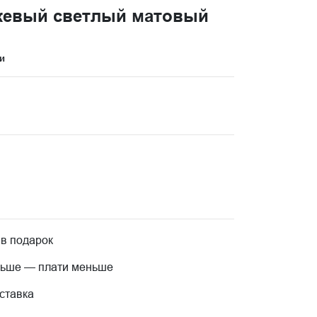
жевый светлый матовый
и
 в подарок
льше — плати меньше
ставка