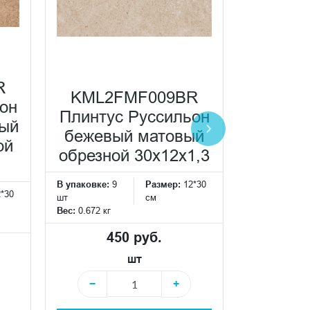
R
KML2
KML2FMF009BR
он
Плинту
Плинтус Руссильон
лый
бежев
бежевый матовый
ой
матовы
обрезной 30x12x1,3
30
В упаковке:
9
Размер:
12*30
2*30
В упаковке:
9
шт
см
шт
Вес:
0.672 кг
Вес:
0.672 кг
450 руб.
4
шт
−
+
−