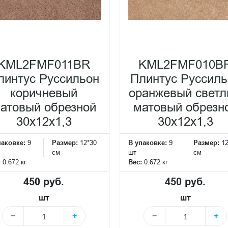
KML2FMF011BR
KML2FMF010B
линтус Руссильон
Плинтус Руссиль
коричневый
оранжевый свет
атовый обрезной
матовый обрезн
30x12x1,3
30x12x1,3
паковке:
9
Размер:
12*30
В упаковке:
9
Размер:
1
см
шт
см
:
0.672 кг
Вес:
0.672 кг
450 руб.
450 руб.
шт
шт
−
+
−
+