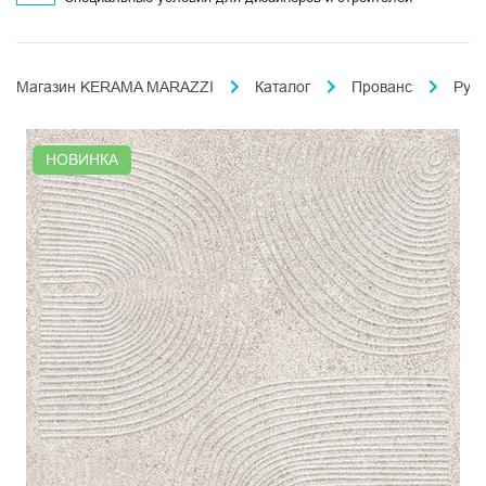
Магазин KERAMA MARAZZI
Каталог
Прованс
Рус
НОВИНКА