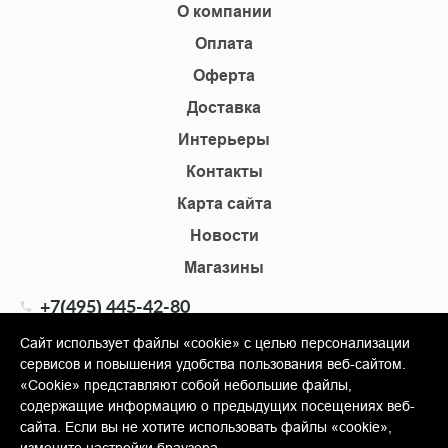
О компании
Оплата
Оферта
Доставка
Интерьеры
Контакты
Карта сайта
Новости
Магазины
+7(495) 445-42-80
+7(905) 555-02-09
Сайт использует файлы «cookie» с целью персонализации
сервисов и повышения удобства пользования веб-сайтом.
info@shopkm.ru
«Cookie» представляют собой небольшие файлы,
содержащие информацию о предыдущих посещениях веб-
© Copyright 2013-2026 KERAMA MARAZZI, ООО «Гамма
сайта. Если вы не хотите использовать файлы «cookie»,
Керамика»