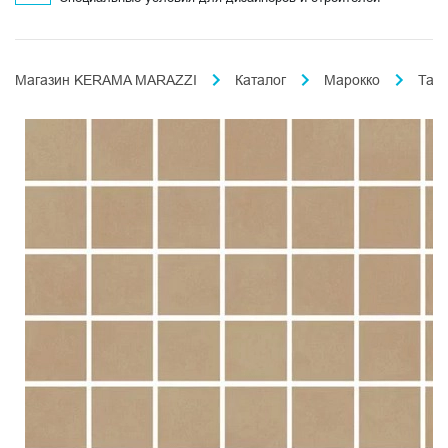
Магазин KERAMA MARAZZI
Каталог
Марокко
Таде