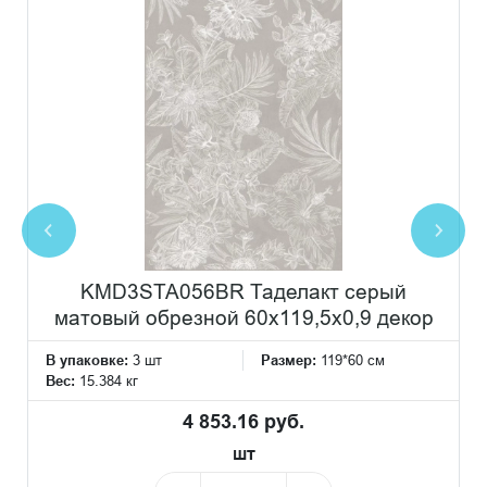
KMD3STA056BR Таделакт серый
матовый обрезной 60x119,5x0,9 декор
В упаковке:
3 шт
Размер:
119*60 см
Вес:
15.384 кг
4 853.16 руб.
шт